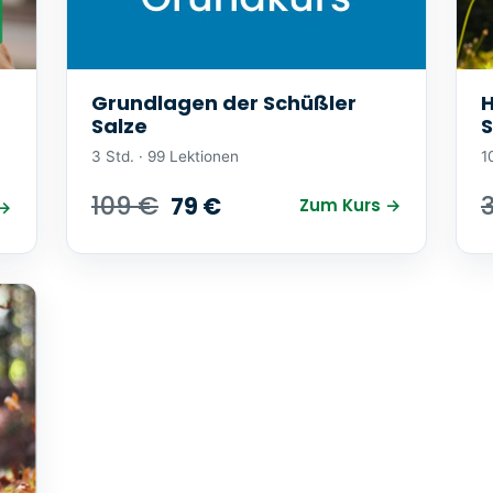
Grundlagen der Schüßler
H
Salze
S
3 Std. · 99 Lektionen
1
109 €
79 €
Zum Kurs →
 →