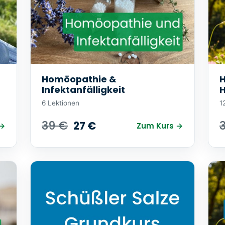
Homöopathie &
H
Infektanfälligkeit
6 Lektionen
1
39 €
27 €
 →
Zum Kurs →